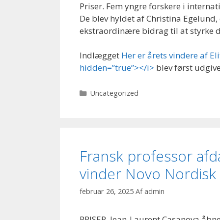
Priser. Fem yngre forskere i internat
De blev hyldet af Christina Egelund,
ekstraordinære bidrag til at styrke
Indlægget
Her er årets vindere af E
hidden=”true”></i>
blev først udgiv
Kategorier
Uncategorized
Fransk professor afd
vinder Novo Nordisk
februar 26, 2025
Af
admin
PRISER. Jean-Laurent Casanova åbner 