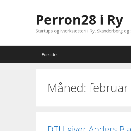
Hop
til
Perron28 i Ry
indhold
Startups og iværksætteri i Ry, Skanderborg og 
Forside
Måned:
februar
DTU giver Anders Bja