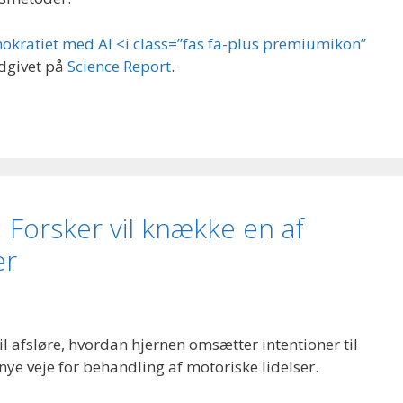
mokratiet med AI <i class=”fas fa-plus premiumikon”
udgivet på
Science Report
.
: Forsker vil knække en af
er
vil afsløre, hvordan hjernen omsætter intentioner til
ye veje for behandling af motoriske lidelser.