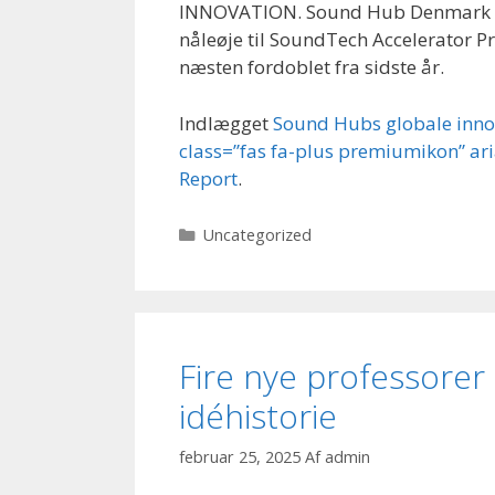
INNOVATION. Sound Hub Denmark har
nåleøje til SoundTech Accelerator Pro
næsten fordoblet fra sidste år.
Indlægget
Sound Hubs globale inno
class=”fas fa-plus premiumikon” ar
Report
.
Kategorier
Uncategorized
Fire nye professorer
idéhistorie
februar 25, 2025
Af
admin