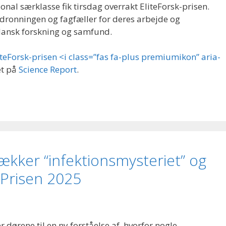
ional særklasse fik tirsdag overrakt EliteForsk-prisen.
 dronningen og fagfæller for deres arbejde og
 dansk forskning og samfund.
liteForsk-prisen <i class=”fas fa-plus premiumikon” aria-
et på
Science Report
.
ækker “infektionsmysteriet” og
 Prisen 2025
dørene til en ny forståelse af, hvorfor nogle