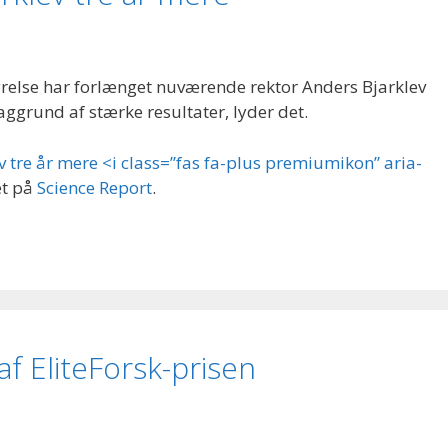
else har forlænget nuværende rektor Anders Bjarklev
aggrund af stærke resultater, lyder det.
 tre år mere <i class=”fas fa-plus premiumikon” aria-
et på
Science Report
.
af EliteForsk-prisen