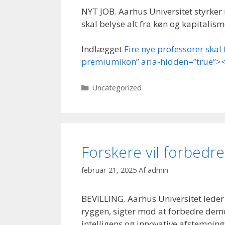
NYT JOB. Aarhus Universitet styrker 
skal belyse alt fra køn og kapitalism
Indlægget
Fire nye professorer skal
premiumikon” aria-hidden=”true”><
Kategorier
Uncategorized
Forskere vil forbedr
februar 21, 2025
Af
admin
BEVILLING. Aarhus Universitet leder 
ryggen, sigter mod at forbedre dem
intelligens og innovative afstemnin