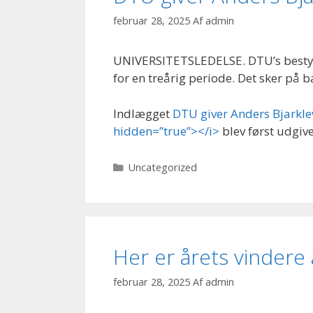
februar 28, 2025
Af
admin
UNIVERSITETSLEDELSE. DTU’s bestyr
for en treårig periode. Det sker på b
Indlægget
DTU giver Anders Bjarklev
hidden=”true”></i>
blev først udgiv
Kategorier
Uncategorized
Her er årets vindere 
februar 28, 2025
Af
admin