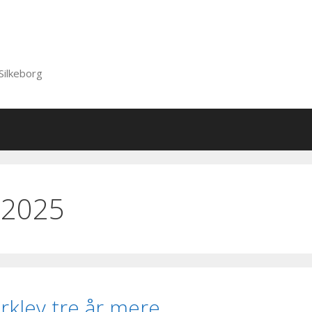
Silkeborg
 2025
rklev tre år mere