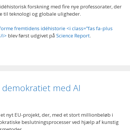
idéhistorisk forskning med fire nye professorater, der
e til teknologi og globale uligheder.
 forme fremtidens idéhistorie <i class=”fas fa-plus
/i>
blev først udgivet på
Science Report
.
e demokratiet med AI
et nyt EU-projekt, der, med et stort millionbeløb i
okratiske beslutningsprocesser ved hjælp af kunstig
gsmetoder.