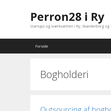
Hop
til
Perron28 i Ry
indhold
Startups og iværksætteri i Ry, Skanderborg og 
Forside
Bogholderi
Outsourcing af boghol