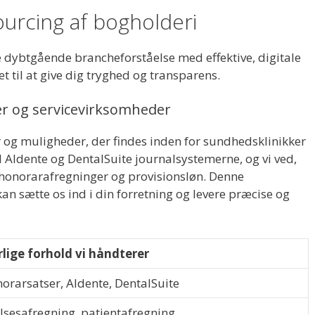
sourcing af bogholderi
e dybtgående brancheforståelse med effektive, digitale
t til at give dig tryghed og transparens.
ker og servicevirksomheder
r og muligheder, der findes inden for sundhedsklinikker
l Aldente og DentalSuite journalsystemerne, og vi ved,
onorarafregninger og provisionsløn. Denne
 kan sætte os ind i din forretning og levere præcise og
lige forhold vi håndterer
orarsatser, Aldente, DentalSuite
lsesafregning, patientafregning