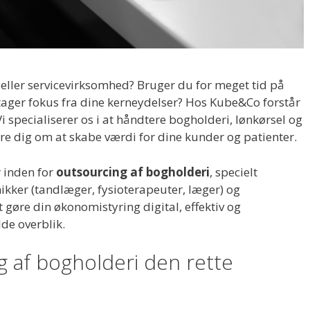
k eller servicevirksomhed? Bruger du for meget tid på
tager fokus fra dine kerneydelser? Hos Kube&Co forstår
Vi specialiserer os i at håndtere bogholderi, lønkørsel og
re dig om at skabe værdi for dine kunder og patienter.
 inden for
outsourcing af bogholderi
, specielt
ikker (tandlæger, fysioterapeuter, læger) og
 gøre din økonomistyring digital, effektiv og
lde overblik.
g af bogholderi den rette