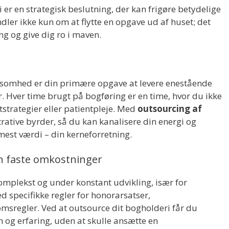
 er en strategisk beslutning, der kan frigøre betydelige
dler ikke kun om at flytte en opgave ud af huset; det
g og give dig ro i maven.
virksomhed er din primære opgave at levere enestående
er. Hver time brugt på bogføring er en time, hvor du ikke
strategier eller patientpleje. Med
outsourcing af
rative byrder, så du kan kanalisere din energi og
mest værdi – din kerneforretning.
en faste omkostninger
mplekst og under konstant udvikling, især for
specifikke regler for honorarsatser,
msregler. Ved at outsource dit bogholderi får du
n og erfaring, uden at skulle ansætte en