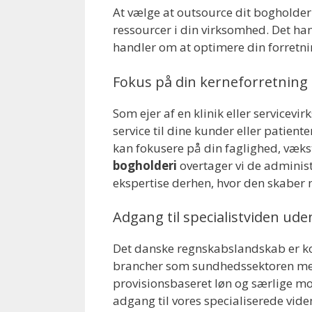
At vælge at outsource dit bogholderi
ressourcer i din virksomhed. Det han
handler om at optimere din forretnin
Fokus på din kerneforretning
Som ejer af en klinik eller service
service til dine kunder eller patient
kan fokusere på din faglighed, vækst
bogholderi
overtager vi de administ
ekspertise derhen, hvor den skaber 
Adgang til specialistviden ud
Det danske regnskabslandskab er ko
brancher som sundhedssektoren med 
provisionsbaseret løn og særlige mo
adgang til vores specialiserede vide