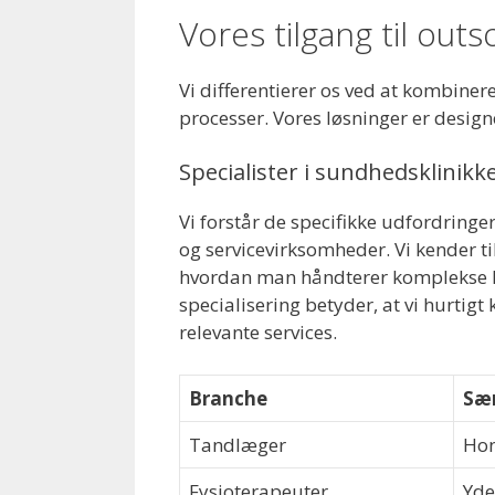
Vores tilgang til out
Vi differentierer os ved at kombiner
processer. Vores løsninger er designe
Specialister i sundhedsklinik
Vi forstår de specifikke udfordringe
og servicevirksomheder. Vi kender ti
hvordan man håndterer komplekse h
specialisering betyder, at vi hurtigt
relevante services.
Branche
Sær
Tandlæger
Hon
Fysioterapeuter
Yde