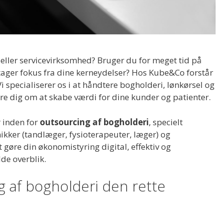
k eller servicevirksomhed? Bruger du for meget tid på
tager fokus fra dine kerneydelser? Hos Kube&Co forstår
Vi specialiserer os i at håndtere bogholderi, lønkørsel og
re dig om at skabe værdi for dine kunder og patienter.
 inden for
outsourcing af bogholderi
, specielt
ikker (tandlæger, fysioterapeuter, læger) og
 gøre din økonomistyring digital, effektiv og
lde overblik.
g af bogholderi den rette