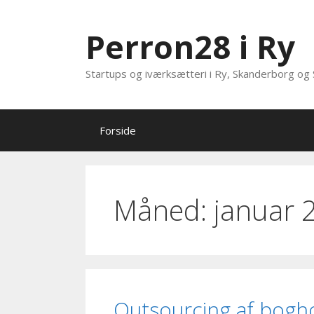
Hop
til
Perron28 i Ry
indhold
Startups og iværksætteri i Ry, Skanderborg og 
Forside
Måned:
januar 
Outsourcing af boghol