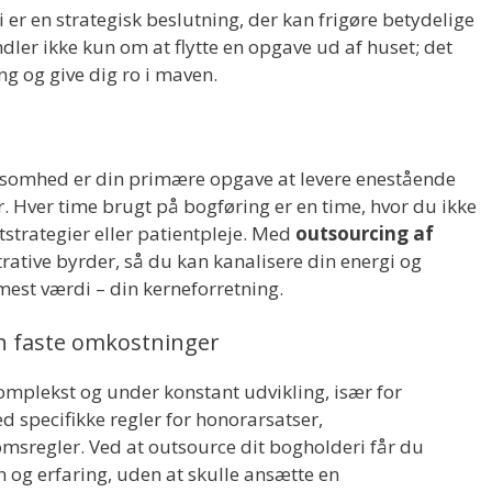
 er en strategisk beslutning, der kan frigøre betydelige
dler ikke kun om at flytte en opgave ud af huset; det
g og give dig ro i maven.
virksomhed er din primære opgave at levere enestående
er. Hver time brugt på bogføring er en time, hvor du ikke
strategier eller patientpleje. Med
outsourcing af
rative byrder, så du kan kanalisere din energi og
mest værdi – din kerneforretning.
en faste omkostninger
mplekst og under konstant udvikling, især for
specifikke regler for honorarsatser,
msregler. Ved at outsource dit bogholderi får du
n og erfaring, uden at skulle ansætte en