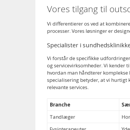
Vores tilgang til out
Vi differentierer os ved at kombiner
processer. Vores løsninger er designe
Specialister i sundhedsklinik
Vi forstår de specifikke udfordringe
og servicevirksomheder. Vi kender ti
hvordan man håndterer komplekse h
specialisering betyder, at vi hurtigt
relevante services.
Branche
Sær
Tandlæger
Hon
Fysioterapeuter
Yde