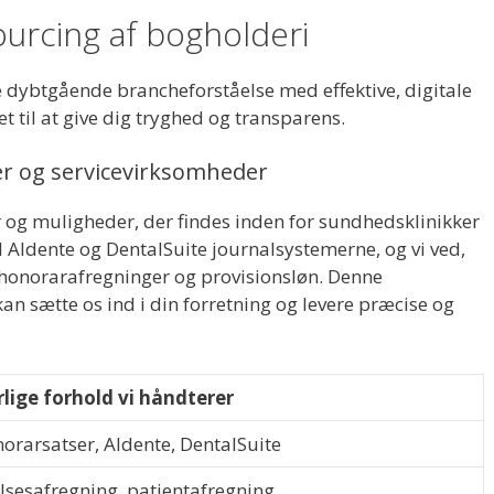
sourcing af bogholderi
e dybtgående brancheforståelse med effektive, digitale
t til at give dig tryghed og transparens.
ker og servicevirksomheder
r og muligheder, der findes inden for sundhedsklinikker
l Aldente og DentalSuite journalsystemerne, og vi ved,
onorarafregninger og provisionsløn. Denne
 kan sætte os ind i din forretning og levere præcise og
lige forhold vi håndterer
orarsatser, Aldente, DentalSuite
lsesafregning, patientafregning