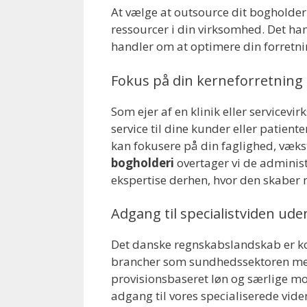
At vælge at outsource dit bogholderi
ressourcer i din virksomhed. Det han
handler om at optimere din forretnin
Fokus på din kerneforretning
Som ejer af en klinik eller service
service til dine kunder eller patient
kan fokusere på din faglighed, vækst
bogholderi
overtager vi de administ
ekspertise derhen, hvor den skaber 
Adgang til specialistviden ud
Det danske regnskabslandskab er ko
brancher som sundhedssektoren med 
provisionsbaseret løn og særlige mo
adgang til vores specialiserede vide