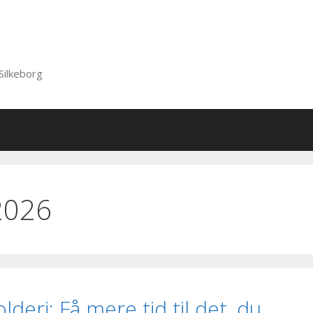
Silkeborg
2026
deri: Få mere tid til det, du