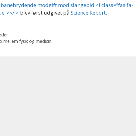
 banebrydende modgift mod slangebid <i class=”fas fa-
ue”></i>
blev først udgivet på
Science Report
.
æder
o mellem fysik og medicin