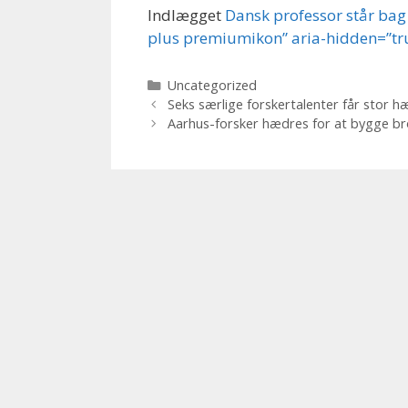
Indlægget
Dansk professor står bag
plus premiumikon” aria-hidden=”tr
Kategorier
Uncategorized
Seks særlige forskertalenter får stor h
Aarhus-forsker hædres for at bygge br