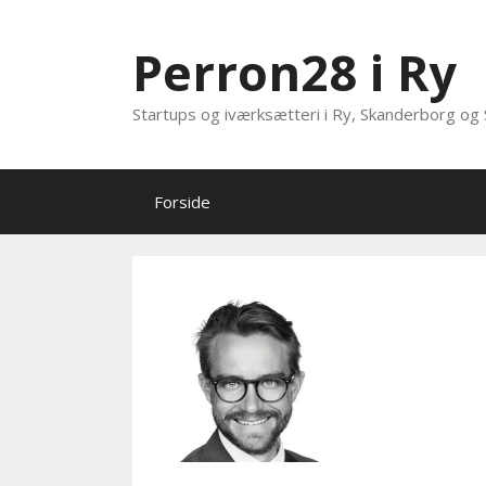
Hop
til
Perron28 i Ry
indhold
Startups og iværksætteri i Ry, Skanderborg og 
Forside