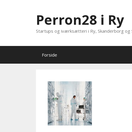
Hop
til
Perron28 i Ry
indhold
Startups og iværksætteri i Ry, Skanderborg og 
Forside