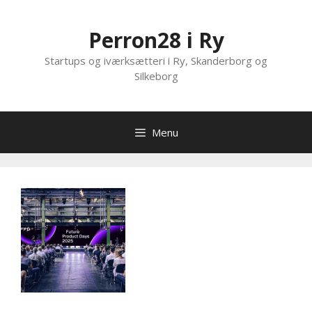
Hop
til
Perron28 i Ry
indhold
Startups og iværksætteri i Ry, Skanderborg og
Silkeborg
Menu