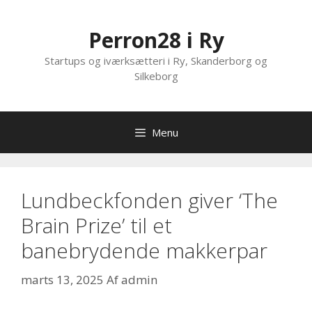
Hop
til
Perron28 i Ry
indhold
Startups og iværksætteri i Ry, Skanderborg og
Silkeborg
Menu
Lundbeckfonden giver ‘The
Brain Prize’ til et
banebrydende makkerpar
marts 13, 2025
Af
admin