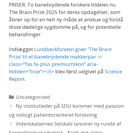
PRISER. To banebrydende forskere tildeles nu
The Brain Prize 2025 for deres opdagelser, som
åbner op for en helt ny måde at anskue og forstå
disse dødelige sygdomme på, og for potentielle
behandlinger.
Indlægget
Lundbeckfonden giver ‘The Brain
Prize’ til et banebrydende makkerpar <i
class=”fas fa-plus premiumikon” aria-
hidden=”true”></i>
blev først udgivet på
Science
Report
.
Kategorier
Uncategorized
Ny institutleder på SDU kommer med passion
og indsigt patientorienteret forskning
Videnskabernes Selskab lancerer ny runde af
Formidlingsakademiet – fordi det virker