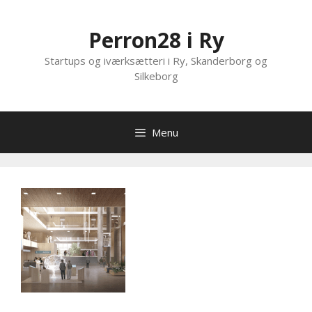
Hop
til
Perron28 i Ry
indhold
Startups og iværksætteri i Ry, Skanderborg og
Silkeborg
Menu