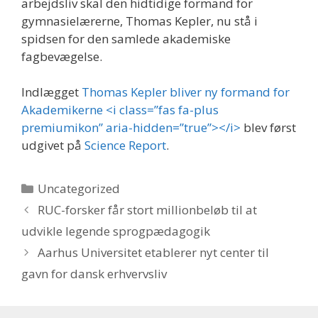
arbejdsliv skal den hidtidige formand for
gymnasielærerne, Thomas Kepler, nu stå i
spidsen for den samlede akademiske
fagbevægelse.
Indlægget
Thomas Kepler bliver ny formand for
Akademikerne <i class=”fas fa-plus
premiumikon” aria-hidden=”true”></i>
blev først
udgivet på
Science Report
.
Kategorier
Uncategorized
RUC-forsker får stort millionbeløb til at
udvikle legende sprogpædagogik
Aarhus Universitet etablerer nyt center til
gavn for dansk erhvervsliv