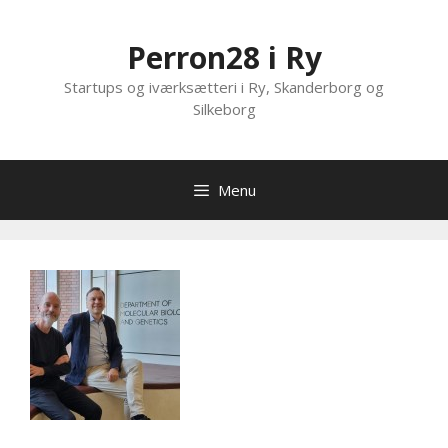
Hop
til
Perron28 i Ry
indhold
Startups og iværksætteri i Ry, Skanderborg og
Silkeborg
Menu