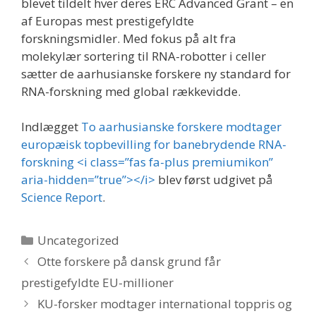
blevet tildelt hver deres ERC Advanced Grant – en
af Europas mest prestigefyldte
forskningsmidler. Med fokus på alt fra
molekylær sortering til RNA-robotter i celler
sætter de aarhusianske forskere ny standard for
RNA-forskning med global rækkevidde.
Indlægget
To aarhusianske forskere modtager
europæisk topbevilling for banebrydende RNA-
forskning <i class=”fas fa-plus premiumikon”
aria-hidden=”true”></i>
blev først udgivet på
Science Report
.
Kategorier
Uncategorized
Otte forskere på dansk grund får
prestigefyldte EU-millioner
KU-forsker modtager international toppris og