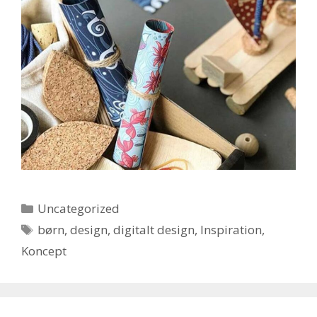
Kategorier
Uncategorized
Tags
børn
,
design
,
digitalt design
,
Inspiration
,
Koncept