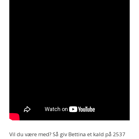
Vil du være med? Så giv Bettina et kald på 2537