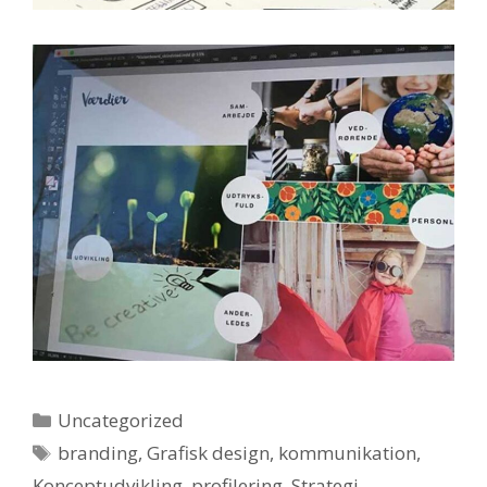
Kategorier
Uncategorized
Tags
branding
,
Grafisk design
,
kommunikation
,
Konceptudvikling
,
profilering
,
Strategi