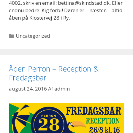
4002, skriv en email: bettina@skindstad.dk. Eller
endnu bedre: Kig forbi! Døren er – næsten – altid
åben på Klostervej 28 i Ry.
Kategorier
Uncategorized
Åben Perron – Reception &
Fredagsbar
august 24, 2016
Af
admin